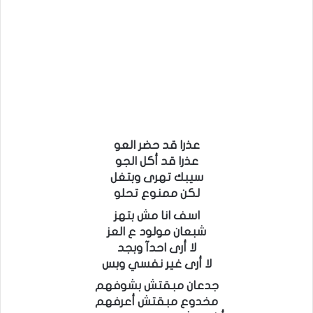
عذرا قد حضر العو
عذرا قد أكل الجو
سيبك تهرى وبتغل
لكن ممنوع تحلو
اسف انا مش بتهز
شبعان مولود ع العز
لا أرى احدآ وبجد
لا أرى غير نفسي وبس
جدعان مبقتش بشوفهم
مخدوع مبقتش أعرفهم