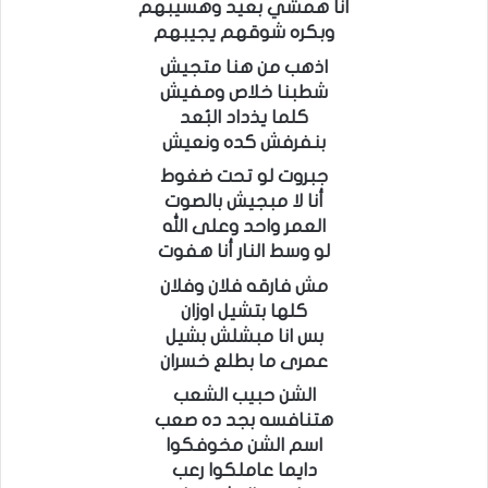
أنا همشي بعيد وهسيبهم
وبكره شوقهم يجيبهم
اذهب من هنا متجيش
شطبنا خلاص ومفيش
كلما يذداد البُعد
بنفرفش كده ونعيش
جبروت لو تحت ضغوط
أنا لا مبجيش بالصوت
العمر واحد وعلى الله
لو وسط النار أنا هفوت
مش فارقه فلان وفلان
كلها بتشيل اوزان
بس انا مبشلش بشيل
عمرى ما بطلع خسران
الشن حبيب الشعب
هتنافسه بجد ده صعب
اسم الشن مخوفكوا
دايما عاملكوا رعب