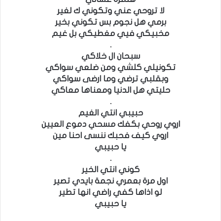
.
.
.