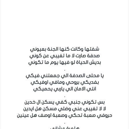
.
.
.