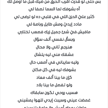
بس حتى لو قدرت أقرب أتحرق من ضيك قبل ما أوصل لك
آه بشوفك لما السما تصفا لي
كثير عليّ الحزن اللي في قلبي ده لو ترضى لي
مادد إيديّ ومش طايل وباصة لي
مافيش فيّ شئ جميل زيك فصعب تختاري
وبسأل نفسي ألف سؤال
هنرجع ثاني ولا محال
عشقك مني ليه يتشال
وليه سايباني في أصعب حال
بشوفك ليه في كل مكان
كإن ما بينا ألف معاد
ولو تفصل ما بينا بلاد
هسيب روحي تكون سابقاك
غمضت عيني وسيبت إيدي للهوا يمشيني
حاولت بعدك أعيش ولا حاجة بتنسيني