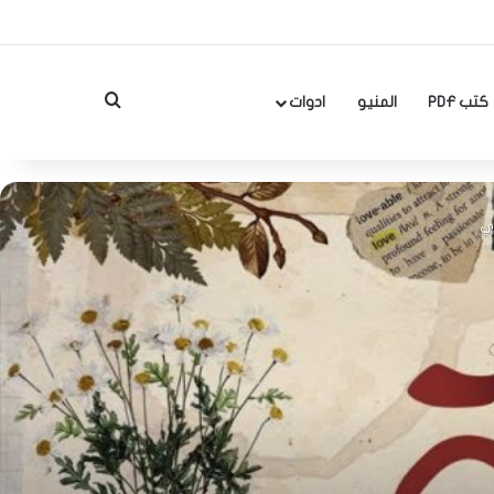
بحث عن
كتب PDF
المنيو
ادوات
ري