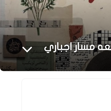
عه مسار اجباري