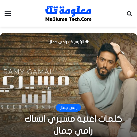
بحث عن
الق
الرئيسية
/
رامي جمال
رامي جمال
كلمات اغنية مسيري انساك
رامي جمال