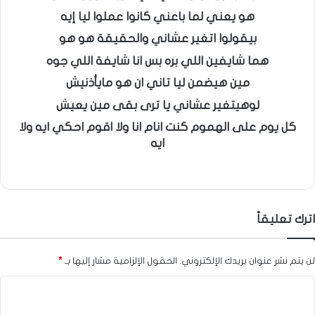
هو يعني لما باعني كانوا عملوا ليا إيه
بيقولوا اتغير عشاني والحقيقة هو هو
هما شايفين اللي بره بس انا شايفة اللي جوه
مين هيضمن ليا تاني ان هو مايأذنيش
لوهيتغير عشاني يا ترى بقى مين يعيش
كل يوم على الهموم كنت انام انا ولا اقوم احكي ايه ولا
ايه
اترك تعليقاً
لن يتم نشر عنوان بريدك الإلكتروني.
الحقول الإلزامية مشار إليها بـ
*
ا
ل