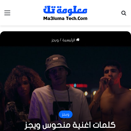
بحث عن
الق
الرئيسية
/
ويجز
ويجز
كلمات اغنية منحوس ويجز