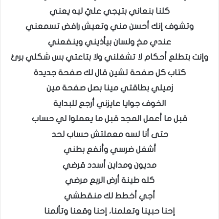
كلنا بنعاني بتيجي عليّ ليه يعني
وتشوف إنك أحسن مني وتعيش رافض تسمعني
عندي مخ ولسان بيأذيني وينفعني
وإنت بتطلع أحكام لا تشغلني ولا بتاعتي بس شكلي برئ
كتاب كل صفحة تشين قال لك صفحة جديدة
زميلي بطاقتي مينا بصل صفحة مين
الخوف جوايا عايزني أرجع للبداية
قبل ما أعمل المجد قبل ما يعملوا لي حساب
حتى أنا لسه معملتش حساب لحد
أشغل ضرسي وأنفع بطني
مديون ومداين أسدد قرضي
كله طينة أرض الربع مرضي
أجي أخطط لك منقطشي
إحنا حبينا وتعلمنا، إحنا وقعنا وتألمنا