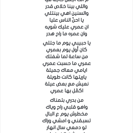
واللي بينا خلاص قدر
والسنين اهي بينتلي
يا احنّ الناس عليا
ان عمري عليك شويه
وان عمره ما راح هدر
يا حبيبي يوم ما جتلي
كان أول يوم بعمري
من ساعة لما شفتك
عمري ما حسبت عمري
ايامي معاك جميلة
ياريتها كانت طويلة
نعيش مع بعض عيلة
اكمّل بها عمري
من بدري بتمناك
واهو قلبي راح وياك
مخطرش يوم ع البال
تسبقني و امشي وراك
لو دمعي سال انهار