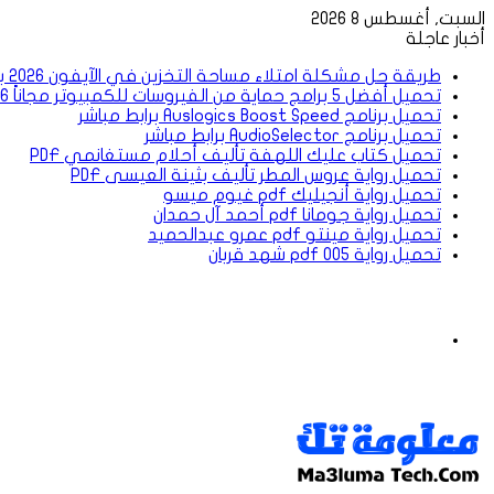
السبت, أغسطس 8 2026
أخبار عاجلة
طريقة حل مشكلة امتلاء مساحة التخزين في الآيفون 2026 بدون حذف الصور
تحميل أفضل 5 برامج حماية من الفيروسات للكمبيوتر مجاناً 2026
تحميل برنامج Auslogics Boost Speed برابط مباشر
تحميل برنامج AudioSelector برابط مباشر
تحميل كتاب عليك اللهفة تأليف أحلام مستغانمي PDF
تحميل رواية عروس المطر تأليف بثينة العيسى PDF
تحميل رواية أنجيليك pdf غيوم ميسو
تحميل رواية جومانا pdf أحمد آل حمدان
تحميل رواية مينتو pdf عمرو عبدالحميد
تحميل رواية 005 pdf شهد قربان
القائمة