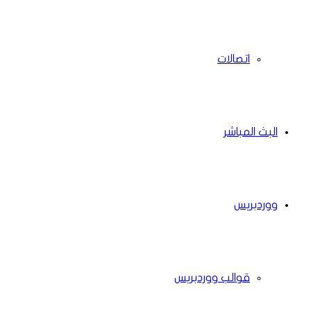
اتصالات
البث المباشر
ووردبريس
قوالب ووردبريس