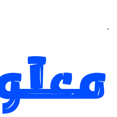
بحث
عن