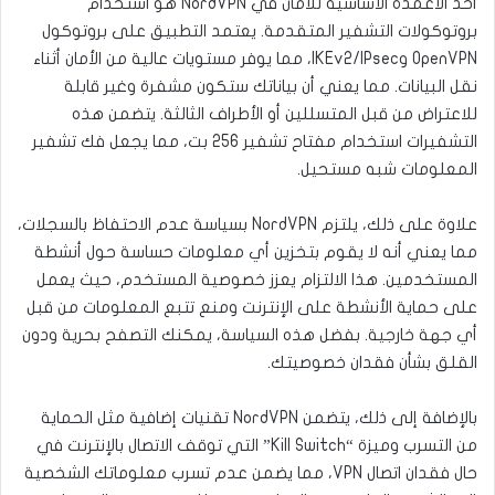
أحد الأعمدة الأساسية للأمان في NordVPN هو استخدام
بروتوكولات التشفير المتقدمة. يعتمد التطبيق على بروتوكول
OpenVPN وIKEv2/IPsec، مما يوفر مستويات عالية من الأمان أثناء
نقل البيانات. مما يعني أن بياناتك ستكون مشفرة وغير قابلة
للاعتراض من قبل المتسللين أو الأطراف الثالثة. يتضمن هذه
التشفيرات استخدام مفتاح تشفير 256 بت، مما يجعل فك تشفير
المعلومات شبه مستحيل.
علاوة على ذلك، يلتزم NordVPN بسياسة عدم الاحتفاظ بالسجلات،
مما يعني أنه لا يقوم بتخزين أي معلومات حساسة حول أنشطة
المستخدمين. هذا الالتزام يعزز خصوصية المستخدم، حيث يعمل
على حماية الأنشطة على الإنترنت ومنع تتبع المعلومات من قبل
أي جهة خارجية. بفضل هذه السياسة، يمكنك التصفح بحرية ودون
القلق بشأن فقدان خصوصيتك.
بالإضافة إلى ذلك، يتضمن NordVPN تقنيات إضافية مثل الحماية
من التسرب وميزة “Kill Switch” التي توقف الاتصال بالإنترنت في
حال فقدان اتصال VPN، مما يضمن عدم تسرب معلوماتك الشخصية