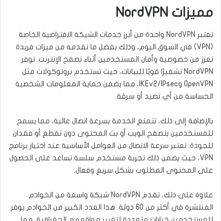
مميزات NordVPN
تعتبر NordVPN واحدة من أبرز خدمات الشبكة الافتراضية الخاصة
(VPN) في السوق اليوم، وذلك بفضل ما تقدمه من ميزات فريدة
تعزز من خصوصية وأمان المستخدمين أثناء تصفح الإنترنت. توفر
NordVPN تشفيرًا قويًا للبيانات، حيث تستخدم بروتوكولات مثل
OpenVPN وIKEv2/IPsec، مما يضمن حماية المعلومات الشخصية
الحساسة من أي تصيد أو سرقة.
بالإضافة إلى ذلك، تتمتع الخدمة بسرعة اتصال عالية، مما يسمح
للمستخدمين بتصفح الويب أو بث المحتوى دون تقطع أو فقدان
للجودة. تعتبر سرعة الاتصال من العوامل الأساسية عند اختيار برنامج
VPN، حيث يضمن ذلك تجربة مستخدم سلسة تساعد على الحصول
على المحتوى المطلوب بشكل سريع وفعال.
علاوة على ذلك، تقدم NordVPN شبكة واسعة من الخوادم
المنتشرة في أكثر من 60 دولة. هذا العدد الكبير من الخوادم يوفر
للمستخدمين خيارات متعددة لتغيير مواقعهم الجغرافية، مما