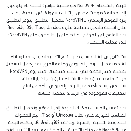
تثبيت واستخدام NordVPN هو عملية مباشرة تسمح لك بالوصول
إلى حماية خصوصيتك على الإنترنت بسهولة. في البداية، يجب
زيارة الموقع الرسمي لـ NordVPN لتحميل التطبيق. يتوفر التطبيق
على أنظمة تشغيل مختلفة مثل Windows وMac وiOS وAndroid.
بعد الولوج إلى الموقع، اضغط على زر “الحصول على NordVPN”
لبدء عملية التسجيل.
ستحتاج إلى إنشاء حساب جديد. تابع التعليمات بملء معلوماتك
الشخصية مثل البريد الإلكتروني وكلمة المرور. بعد إكمال التسجيل،
يمكنك اختيار الخطة التي تناسب احتياجاتك، حيث يوفر NordVPN
خيارات متعددة من خطط الاشتراك. ما إن يتم اختيار الخطة،
ستتلقى رسالة تأكيد عبر البريد الإلكتروني. تأكد من اتباع
التعليمات الموجودة في الرسالة لتفعيل حسابك.
بعد تفعيل الحساب، يمكنك العودة إلى الموقع وتحميل التطبيق
المناسب لجهازك. على نظام Windows أو Mac، اتبع الخطوات
المعروضة للتثبيت. بالنسبة لهواتف iOS وAndroid، يمكنك البحث
عن NordVPN في متاجر التطبيقات الخاصة بهم. بعد التثبيت، افتح