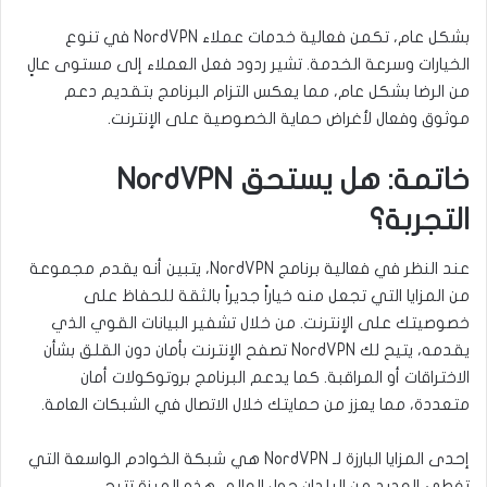
بشكل عام، تكمن فعالية خدمات عملاء NordVPN في تنوع
الخيارات وسرعة الخدمة. تشير ردود فعل العملاء إلى مستوى عالٍ
من الرضا بشكل عام، مما يعكس التزام البرنامج بتقديم دعم
موثوق وفعال لأغراض حماية الخصوصية على الإنترنت.
خاتمة: هل يستحق NordVPN
التجربة؟
عند النظر في فعالية برنامج NordVPN، يتبين أنه يقدم مجموعة
من المزايا التي تجعل منه خياراً جديراً بالثقة للحفاظ على
خصوصيتك على الإنترنت. من خلال تشفير البيانات القوي الذي
يقدمه، يتيح لك NordVPN تصفح الإنترنت بأمان دون القلق بشأن
الاختراقات أو المراقبة. كما يدعم البرنامج بروتوكولات أمان
متعددة، مما يعزز من حمايتك خلال الاتصال في الشبكات العامة.
إحدى المزايا البارزة لـ NordVPN هي شبكة الخوادم الواسعة التي
تغطي العديد من البلدان حول العالم. هذه الميزة تتيح