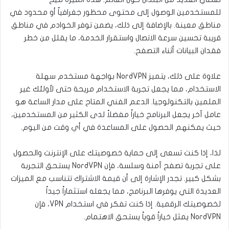
للمستخدمين الوصول إلى محتوى محظور جغرافياً أو محدود في
مناطق معينة. بالإضافة إلى ذلك، يضمن توفر الخوادم في مناطق
قريبة تحسين سرعة الاتصال واستقرار الخدمة، ما يقلل من خطر
فقدان البيانات أثناء التصفح.
علاوة على ذلك، يتميز NordVPN بواجهة مستخدم سهلة
الاستخدام، مما يجعل تجربة الاستخدام مريحة حتى لأولئك غير
الملمين بالتكنولوجيا. الدعم الفني المتاح على مدار الساعة هو
عامل آخر يجعل البرنامج خياراً مفضلاً لدى الكثير من المستخدمين،
حيث يمكنهم الحصول على المساعدة في أي وقت من اليوم.
لذا، إذا كنت تسعى إلى حماية خصوصيتك على الإنترنت والحصول
على تجربة تصفح آمنة وسلسة، فإن NordVPN يستحق التجربة
بشكل كبير. تجدر الإشارة إلى أن قيمة الاشتراك تتناسب مع الميزات
العديدة التي يوفرها البرنامج، مما يجعله استثماراً جيداً
لخصوصيتك الرقمية. إذا كنت تفكر في استخدام VPN، فإن
NordVPN يمثل خياراً قوياً يستحق الاهتمام.