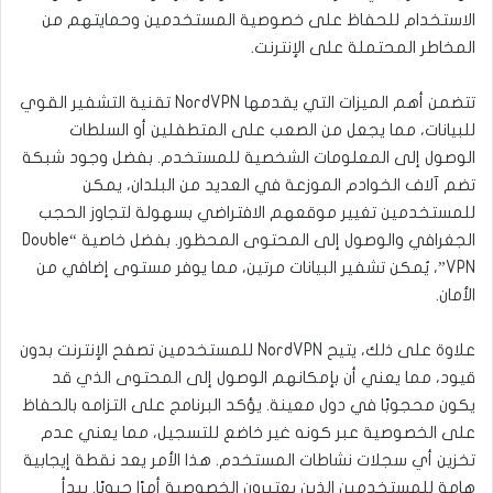
الاستخدام للحفاظ على خصوصية المستخدمين وحمايتهم من
المخاطر المحتملة على الإنترنت.
تتضمن أهم الميزات التي يقدمها NordVPN تقنية التشفير القوي
للبيانات، مما يجعل من الصعب على المتطفلين أو السلطات
الوصول إلى المعلومات الشخصية للمستخدم. بفضل وجود شبكة
تضم آلاف الخوادم الموزعة في العديد من البلدان، يمكن
للمستخدمين تغيير موقعهم الافتراضي بسهولة لتجاوز الحجب
الجغرافي والوصول إلى المحتوى المحظور. بفضل خاصية “Double
VPN”، يُمكن تشفير البيانات مرتين، مما يوفر مستوى إضافي من
الأمان.
علاوة على ذلك، يتيح NordVPN للمستخدمين تصفح الإنترنت بدون
قيود، مما يعني أن بإمكانهم الوصول إلى المحتوى الذي قد
يكون محجوبًا في دول معينة. يؤكد البرنامج على التزامه بالحفاظ
على الخصوصية عبر كونه غير خاضع للتسجيل، مما يعني عدم
تخزين أي سجلات نشاطات المستخدم. هذا الأمر يعد نقطة إيجابية
هامة للمستخدمين الذين يعتبرون الخصوصية أمرًا حيويًا. يبدأ