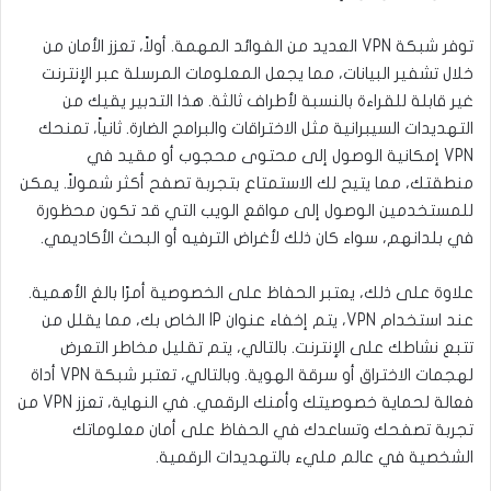
توفر شبكة VPN العديد من الفوائد المهمة. أولاً، تعزز الأمان من
خلال تشفير البيانات، مما يجعل المعلومات المرسلة عبر الإنترنت
غير قابلة للقراءة بالنسبة لأطراف ثالثة. هذا التدبير يقيك من
التهديدات السيبرانية مثل الاختراقات والبرامج الضارة. ثانياً، تمنحك
VPN إمكانية الوصول إلى محتوى محجوب أو مقيد في
منطقتك، مما يتيح لك الاستمتاع بتجربة تصفح أكثر شمولاً. يمكن
للمستخدمين الوصول إلى مواقع الويب التي قد تكون محظورة
في بلدانهم، سواء كان ذلك لأغراض الترفيه أو البحث الأكاديمي.
علاوة على ذلك، يعتبر الحفاظ على الخصوصية أمرًا بالغ الأهمية.
عند استخدام VPN، يتم إخفاء عنوان IP الخاص بك، مما يقلل من
تتبع نشاطك على الإنترنت. بالتالي، يتم تقليل مخاطر التعرض
لهجمات الاختراق أو سرقة الهوية. وبالتالي، تعتبر شبكة VPN أداة
فعالة لحماية خصوصيتك وأمنك الرقمي. في النهاية، تعزز VPN من
تجربة تصفحك وتساعدك في الحفاظ على أمان معلوماتك
الشخصية في عالم مليء بالتهديدات الرقمية.