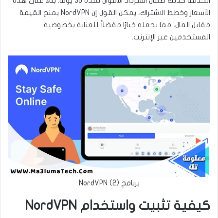
الخدمة كذلك ضمان استرداد الأموال لمدة 30 يومًا. بناءً على هذه
الأسعار وخطط الاشتراك، يمكن القول إن NordVPN يمنح القيمة
مقابل المال، مما يجعله خيارًا مفضلاً للعناية بخصوصية
المستخدمين عبر الإنترنت.
برنامج NordVPN (2)
كيفية تثبيت واستخدام NordVPN